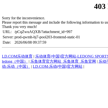
403
Sorry for the inconvenience.
Please report this message and include the following information to us
Thank you very much!
URL:
/pCqZwuAQXB/?attachment_id=997
Server:
prod-qwmh-bj7-pool203-frontend-static-01
Date:
2026/06/08 09:37:59
LD.COM乐动体育
|
乐动体育(中国)官方网站-LEDONG SPORT
ledong（中国）
|
乐鱼体育官方网站_乐鱼体育_乐鱼官网
|
乐动
动-乐动（中国）
|
LD.COM-乐动(中国)官方网站
|